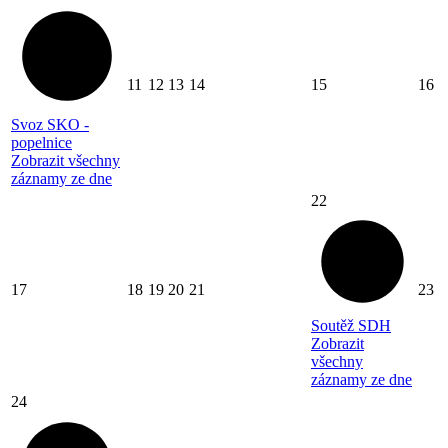
11
12
13
14
15
16
Svoz SKO -
popelnice
Zobrazit všechny
záznamy ze dne
22
17
18
19
20
21
23
Soutěž SDH
Zobrazit
všechny
záznamy ze dne
24