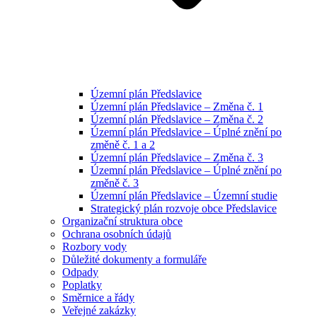
Územní plán Předslavice
Územní plán Předslavice – Změna č. 1
Územní plán Předslavice – Změna č. 2
Územní plán Předslavice – Úplné znění po
změně č. 1 a 2
Územní plán Předslavice – Změna č. 3
Územní plán Předslavice – Úplné znění po
změně č. 3
Územní plán Předslavice – Územní studie
Strategický plán rozvoje obce Předslavice
Organizační struktura obce
Ochrana osobních údajů
Rozbory vody
Důležité dokumenty a formuláře
Odpady
Poplatky
Směrnice a řády
Veřejné zakázky