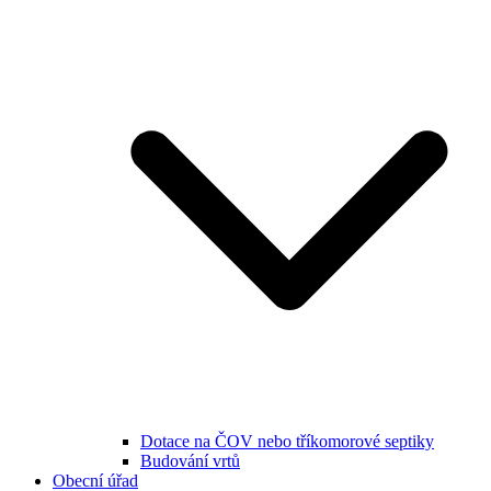
Dotace na ČOV nebo tříkomorové septiky
Budování vrtů
Obecní úřad