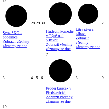
27
28
29
30
2
Litry piva a
Hudební komedie
Svoz SKO -
zábava
v Týně nad
popelnice
Zobrazit
Vltavou
Zobrazit všechny
všechny
Zobrazit všechny
záznamy ze dne
záznamy ze dne
záznamy ze dne
7
3
4
5
6
8
9
Prodej kuřiček v
Předslavicích
Zobrazit všechny
záznamy ze dne
10