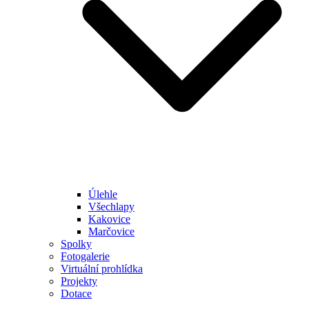
Úlehle
Všechlapy
Kakovice
Marčovice
Spolky
Fotogalerie
Virtuální prohlídka
Projekty
Dotace