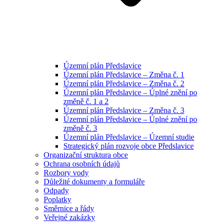
Územní plán Předslavice
Územní plán Předslavice – Změna č. 1
Územní plán Předslavice – Změna č. 2
Územní plán Předslavice – Úplné znění po
změně č. 1 a 2
Územní plán Předslavice – Změna č. 3
Územní plán Předslavice – Úplné znění po
změně č. 3
Územní plán Předslavice – Územní studie
Strategický plán rozvoje obce Předslavice
Organizační struktura obce
Ochrana osobních údajů
Rozbory vody
Důležité dokumenty a formuláře
Odpady
Poplatky
Směrnice a řády
Veřejné zakázky