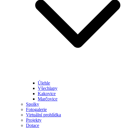
Úlehle
Všechlapy
Kakovice
Marčovice
Spolky
Fotogalerie
Virtuální prohlídka
Projekty
Dotace