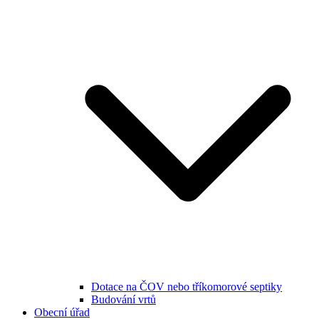
Dotace na ČOV nebo tříkomorové septiky
Budování vrtů
Obecní úřad