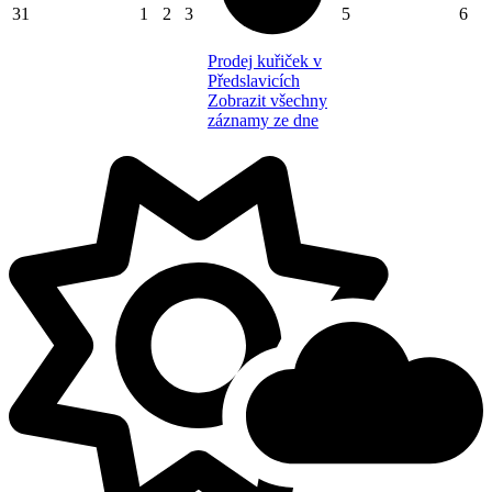
31
1
2
3
5
6
Prodej kuřiček v
Předslavicích
Zobrazit všechny
záznamy ze dne