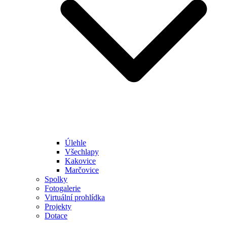
Úlehle
Všechlapy
Kakovice
Marčovice
Spolky
Fotogalerie
Virtuální prohlídka
Projekty
Dotace