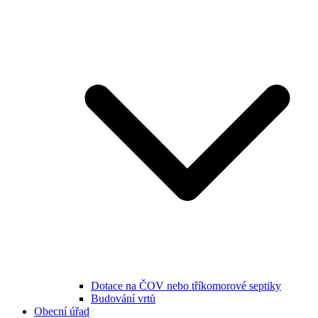
Dotace na ČOV nebo tříkomorové septiky
Budování vrtů
Obecní úřad