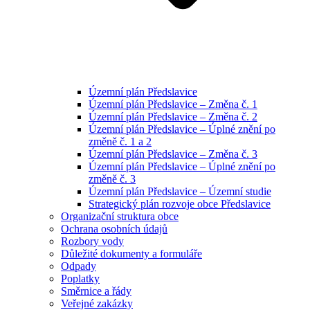
Územní plán Předslavice
Územní plán Předslavice – Změna č. 1
Územní plán Předslavice – Změna č. 2
Územní plán Předslavice – Úplné znění po
změně č. 1 a 2
Územní plán Předslavice – Změna č. 3
Územní plán Předslavice – Úplné znění po
změně č. 3
Územní plán Předslavice – Územní studie
Strategický plán rozvoje obce Předslavice
Organizační struktura obce
Ochrana osobních údajů
Rozbory vody
Důležité dokumenty a formuláře
Odpady
Poplatky
Směrnice a řády
Veřejné zakázky