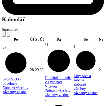
Kalendář
Srpen
2026
Po
Út
St
Čt
Pá
So
Ne
31
1
27
28
29
30
2
Litry piva a
Hudební komedie
Svoz SKO -
zábava
v Týně nad
popelnice
Zobrazit
Vltavou
Zobrazit všechny
všechny
Zobrazit všechny
záznamy ze dne
záznamy ze dne
záznamy ze dne
7