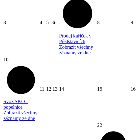
3
4
5
6
8
9
Prodej kuřiček v
Předslavicích
Zobrazit všechny
záznamy ze dne
10
11
12
13
14
15
16
Svoz SKO -
popelnice
Zobrazit všechny
záznamy ze dne
22