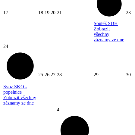
17
18
19
20
21
23
Soutěž SDH
Zobrazit
všechny
záznamy ze dne
24
25
26
27
28
29
30
Svoz SKO -
popelnice
Zobrazit všechny
záznamy ze dne
4