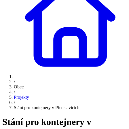
/
Obec
/
Projekty
/
Stání pro kontejnery v Předslavicích
Stání pro kontejnery v