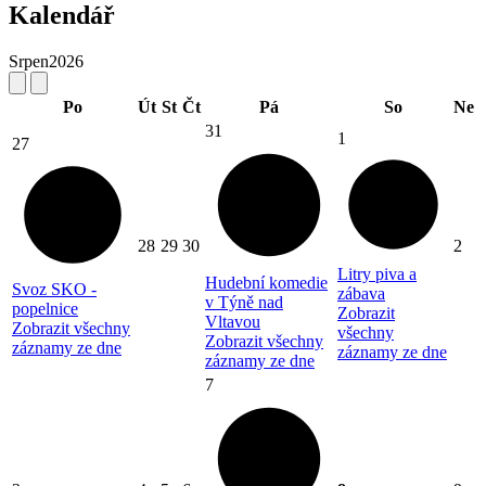
Kalendář
Srpen
2026
Po
Út
St
Čt
Pá
So
Ne
31
1
27
28
29
30
2
Litry piva a
Hudební komedie
Svoz SKO -
zábava
v Týně nad
popelnice
Zobrazit
Vltavou
Zobrazit všechny
všechny
Zobrazit všechny
záznamy ze dne
záznamy ze dne
záznamy ze dne
7