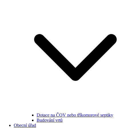
Dotace na ČOV nebo tříkomorové septiky
Budování vrtů
Obecní úřad