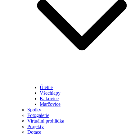
Úlehle
Všechlapy
Kakovice
Marčovice
Spolky
Fotogalerie
Virtuální prohlídka
Projekty
Dotace