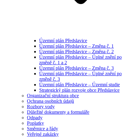
Územní plán Předslavice
Územní plán Předslavice – Změna č. 1
Územní plán Předslavice – Změna č. 2
Územní plán Předslavice – Úplné znění po
změně č. 1 a 2
Územní plán Předslavice – Změna č. 3
Územní plán Předslavice – Úplné znění po
změně č. 3
Územní plán Předslavice – Územní studie
Strategický plán rozvoje obce Předslavice
Organizační struktura obce
Ochrana osobních údajů
Rozbory vody
Důležité dokumenty a formuláře
Odpady
Poplatky
Směrnice a řády
Veřejné zakázky