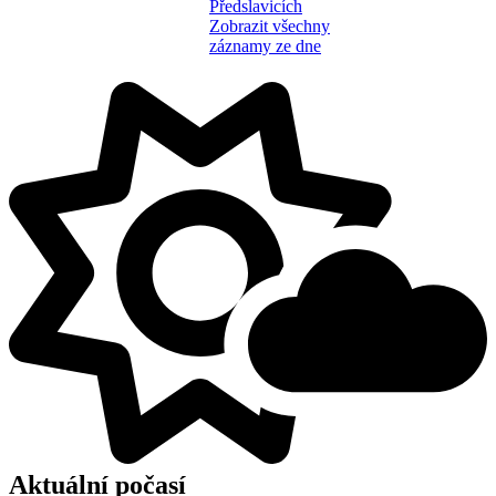
Předslavicích
Zobrazit všechny
záznamy ze dne
Aktuální počasí