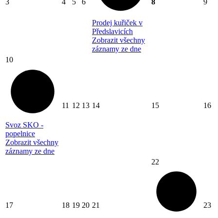
3
4
5
6
8
9
Prodej kuřiček v
Předslavicích
Zobrazit všechny
záznamy ze dne
10
11
12
13
14
15
16
Svoz SKO -
popelnice
Zobrazit všechny
záznamy ze dne
22
17
18
19
20
21
23