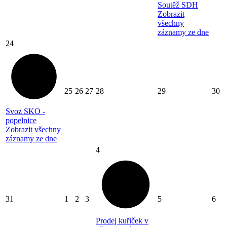
Soutěž SDH
Zobrazit
všechny
záznamy ze dne
24
25
26
27
28
29
30
Svoz SKO -
popelnice
Zobrazit všechny
záznamy ze dne
4
31
1
2
3
5
6
Prodej kuřiček v