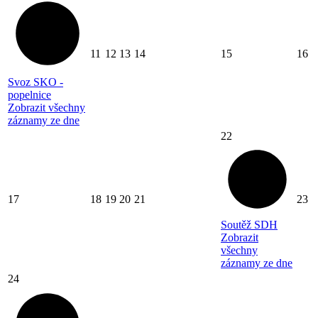
11
12
13
14
15
16
Svoz SKO -
popelnice
Zobrazit všechny
záznamy ze dne
22
17
18
19
20
21
23
Soutěž SDH
Zobrazit
všechny
záznamy ze dne
24