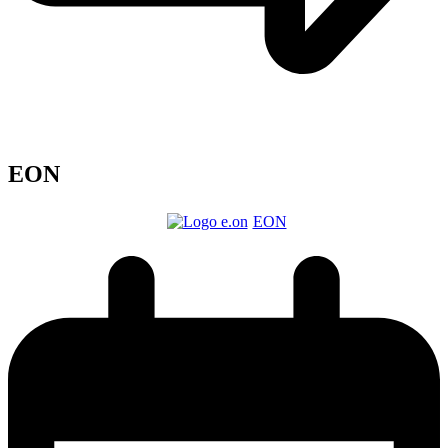
EON
EON