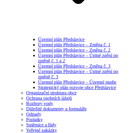
Územní plán Předslavice
Územní plán Předslavice – Změna č. 1
Územní plán Předslavice – Změna č. 2
Územní plán Předslavice – Úplné znění po
změně č. 1 a 2
Územní plán Předslavice – Změna č. 3
Územní plán Předslavice – Úplné znění po
změně č. 3
Územní plán Předslavice – Územní studie
Strategický plán rozvoje obce Předslavice
Organizační struktura obce
Ochrana osobních údajů
Rozbory vody
Důležité dokumenty a formuláře
Odpady
Poplatky
Směrnice a řády
Veřejné zakázky