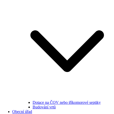
Dotace na ČOV nebo tříkomorové septiky
Budování vrtů
Obecní úřad