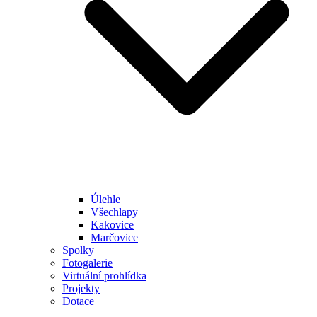
Úlehle
Všechlapy
Kakovice
Marčovice
Spolky
Fotogalerie
Virtuální prohlídka
Projekty
Dotace