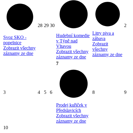
28
29
30
2
Litry piva a
Hudební komedie
Svoz SKO -
zábava
v Týně nad
popelnice
Zobrazit
Vltavou
Zobrazit všechny
všechny
Zobrazit všechny
záznamy ze dne
záznamy ze dne
záznamy ze dne
7
3
4
5
6
8
9
Prodej kuřiček v
Předslavicích
Zobrazit všechny
záznamy ze dne
10