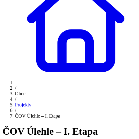
/
Obec
/
Projekty
/
ČOV Úlehle – I. Etapa
ČOV Úlehle – I. Etapa