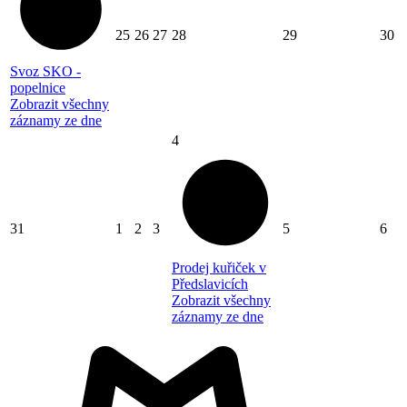
25
26
27
28
29
30
Svoz SKO -
popelnice
Zobrazit všechny
záznamy ze dne
4
31
1
2
3
5
6
Prodej kuřiček v
Předslavicích
Zobrazit všechny
záznamy ze dne