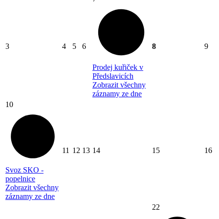
3
4
5
6
8
9
Prodej kuřiček v
Předslavicích
Zobrazit všechny
záznamy ze dne
10
11
12
13
14
15
16
Svoz SKO -
popelnice
Zobrazit všechny
záznamy ze dne
22