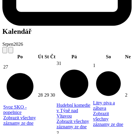
Kalendář
Srpen
2026
Po
Út
St
Čt
Pá
So
Ne
31
1
27
28
29
30
2
Litry piva a
Hudební komedie
Svoz SKO -
zábava
v Týně nad
popelnice
Zobrazit
Vltavou
Zobrazit všechny
všechny
Zobrazit všechny
záznamy ze dne
záznamy ze dne
záznamy ze dne
7