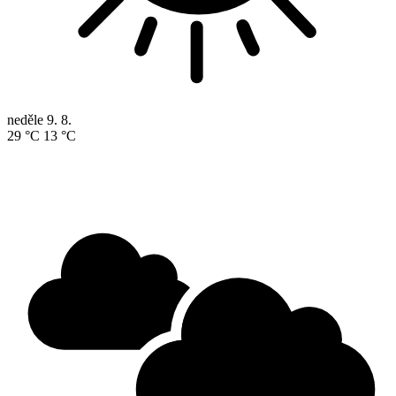
neděle
9. 8.
29 °C
13 °C