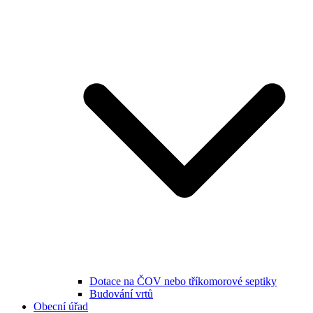
Dotace na ČOV nebo tříkomorové septiky
Budování vrtů
Obecní úřad