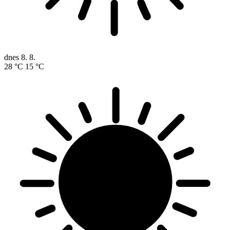
dnes
8. 8.
28 °C
15 °C