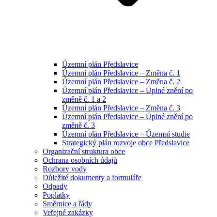
Územní plán Předslavice
Územní plán Předslavice – Změna č. 1
Územní plán Předslavice – Změna č. 2
Územní plán Předslavice – Úplné znění po
změně č. 1 a 2
Územní plán Předslavice – Změna č. 3
Územní plán Předslavice – Úplné znění po
změně č. 3
Územní plán Předslavice – Územní studie
Strategický plán rozvoje obce Předslavice
Organizační struktura obce
Ochrana osobních údajů
Rozbory vody
Důležité dokumenty a formuláře
Odpady
Poplatky
Směrnice a řády
Veřejné zakázky