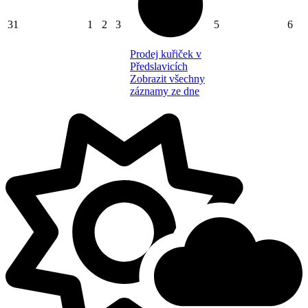
31
1
2
3
5
6
Prodej kuřiček v
Předslavicích
Zobrazit všechny
záznamy ze dne