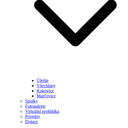
Úlehle
Všechlapy
Kakovice
Marčovice
Spolky
Fotogalerie
Virtuální prohlídka
Projekty
Dotace